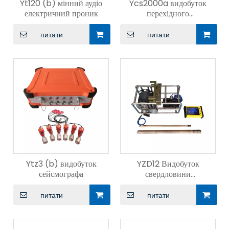
Yt120 (b) мінний аудіо
Ycs2000a видобуток
електричний проник
перехідного
електромагнітного
інструменту
питати
питати
Ytz3 (b) видобуток
YZD12 Видобуток
сейсмографа
свердловини
Багатопараметр
питати
питати