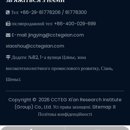
ЗВ'ЯЖІТЬСЯ З НАМИ
Тел: +86-29-81778206 / 81778300

післяпродажний тел: +86-400-029-699

E-mail:
jingying@cctegxian.com

xiaoshou@cctegxian.com
Додати: №82, 1-а вулиця Цзіньє, зона

високотехнологічного промислового розвитку, Сіань,
Шеньсі.
Copyright © ️
2026
CCTEG Xi'an Research Institute
(Group) Co., Ltd. Усі права захищені.
Sitemap
Я
Політика конфіденційності