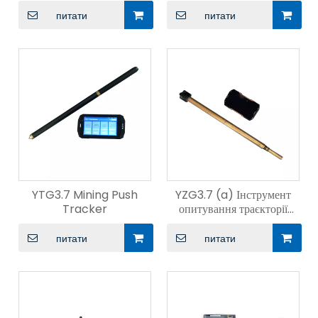
-журналу під час буріння
питати
питати
YTG3.7 Mining Push
YZG3.7 (a) Інструмент
Tracker
опитування траєкторії
гірничої свердловини
питати
питати