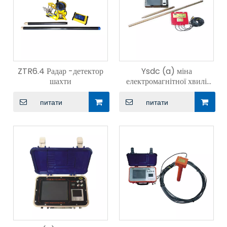
ZTR6.4 Радар -детектор
Ysdc (a) міна
шахти
електромагнітної хвилі
вимірювального приладу
під час буріння
питати
питати