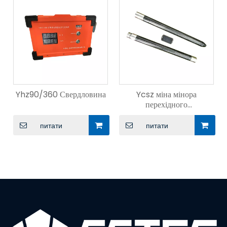
Yhz90/360 Свердловина
Ycsz міна мінора
перехідного
електромагнітного
інструменту
питати
питати