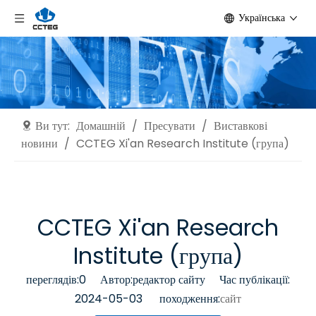
Українська
Ви тут:
Домашній
/
Пресувати
/
Виставкові
новини
/
CCTEG Xi'an Research Institute (група)
CCTEG Xi'an Research
Institute (група)
переглядів:
0
Автор:редактор сайту Час публікації:
2024-05-03 походження:
сайт