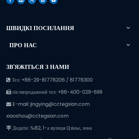
ШВИДКІ ПОСИЛАННЯ
ПРО НАС
ЗВ'ЯЖІТЬСЯ З НАМИ
Тел: +86-29-81778206 / 81778300

післяпродажний тел: +86-400-029-699

E-mail:
jingying@cctegxian.com

xiaoshou@cctegxian.com
Додати: №82, 1-а вулиця Цзіньє, зона
