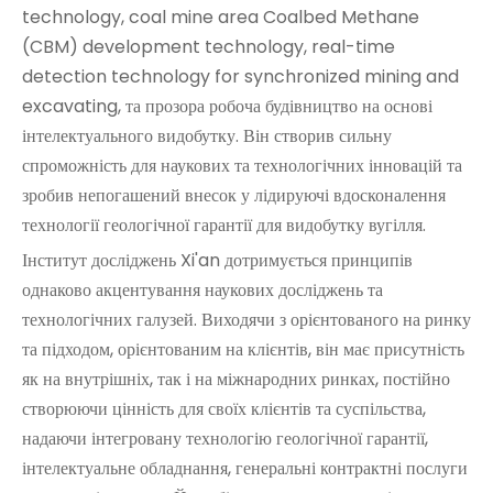
technology, coal mine area Coalbed Methane
(CBM) development technology, real-time
detection technology for synchronized mining and
excavating, та прозора робоча будівництво на основі
інтелектуального видобутку. Він створив сильну
спроможність для наукових та технологічних інновацій та
зробив непогашений внесок у лідируючі вдосконалення
технології геологічної гарантії для видобутку вугілля.
Інститут досліджень Xi'an дотримується принципів
однаково акцентування наукових досліджень та
технологічних галузей. Виходячи з орієнтованого на ринку
та підходом, орієнтованим на клієнтів, він має присутність
як на внутрішніх, так і на міжнародних ринках, постійно
створюючи цінність для своїх клієнтів та суспільства,
надаючи інтегровану технологію геологічної гарантії,
інтелектуальне обладнання, генеральні контрактні послуги