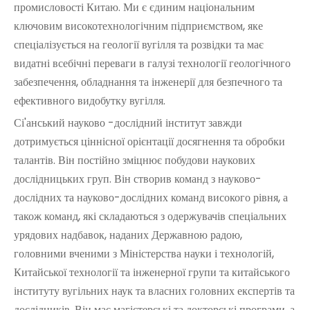
промисловості Китаю. Ми є єдиним національним
ключовим високотехнологічним підприємством, яке
спеціалізується на геології вугілля та розвідки та має
видатні всебічні переваги в галузі технології геологічного
забезпечення, обладнання та інженерії для безпечного та
ефективного видобутку вугілля.
Сі'анський науково -дослідний інститут завжди
дотримується ціннісної орієнтації досягнення та обробки
талантів. Він постійно зміцнює побудови наукових
дослідницьких груп. Він створив команд з науково-
дослідних та науково-дослідних команд високого рівня, а
також команд, які складаються з одержувачів спеціальних
урядових надбавок, наданих Державною радою,
головними вченими з Міністерства науки і технологій,
Китайської технології та інженерної групи та китайського
інституту вугільних наук та власних головних експертів та
дослідників. Він має магістерські та докторські програми, а